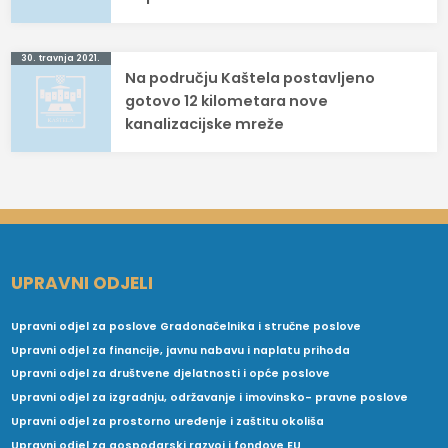
30. travnja 2021.
Na području Kaštela postavljeno
gotovo 12 kilometara nove
kanalizacijske mreže
UPRAVNI ODJELI
Upravni odjel za poslove Gradonačelnika i stručne poslove
Upravni odjel za financije, javnu nabavu i naplatu prihoda
Upravni odjel za društvene djelatnosti i opće poslove
Upravni odjel za izgradnju, održavanje i imovinsko- pravne poslove
Upravni odjel za prostorno uređenje i zaštitu okoliša
Upravni odjel za gospodarski razvoj i fondove EU