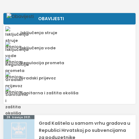
OBAVIJESTI
Isključenja struje
Isključenja vode
Regulacija prometa
Gradski prijevoz
Sanitarna i zaštita okoliša
Navigacija
28. travnja 2021.
Grad Kaštela u samom vrhu gradova u
objava
Republici Hrvatskoj po subvencijama
za poduzetnike