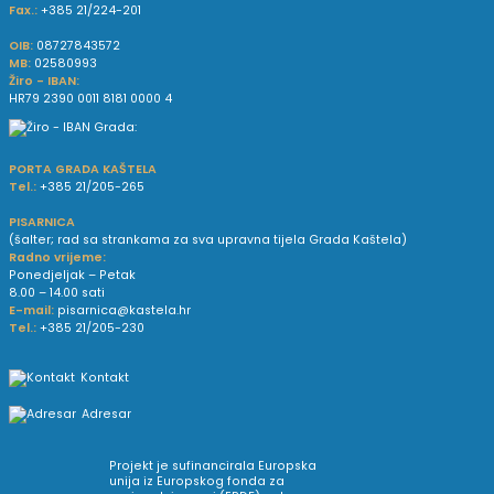
Fax.:
+385 21/224-201
OIB:
08727843572
MB:
02580993
Žiro - IBAN:
HR79 2390 0011 8181 0000 4
PORTA GRADA KAŠTELA
Tel.:
+385 21/205-265
PISARNICA
(šalter; rad sa strankama za sva upravna tijela Grada Kaštela)
Radno vrijeme:
Ponedjeljak – Petak
8.00 – 14.00 sati
E-mail:
pisarnica@kastela.hr
Tel.:
+385 21/205-230
Kontakt
Adresar
Projekt je sufinancirala Europska
unija iz Europskog fonda za