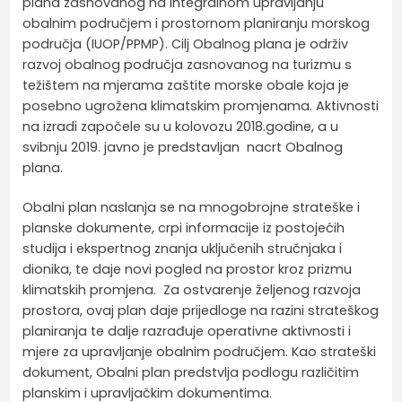
plana zasnovanog na integralnom upravljanju
obalnim područjem i prostornom planiranju morskog
područja (IUOP/PPMP). Cilj Obalnog plana je održiv
razvoj obalnog područja zasnovanog na turizmu s
težištem na mjerama zaštite morske obale koja je
posebno ugrožena klimatskim promjenama. Aktivnosti
na izradi započele su u kolovozu 2018.godine, a u
svibnju 2019. javno je predstavljan nacrt Obalnog
plana.
Obalni plan naslanja se na mnogobrojne strateške i
planske dokumente, crpi informacije iz postojećih
studija i ekspertnog znanja uključenih stručnjaka i
dionika, te daje novi pogled na prostor kroz prizmu
klimatskih promjena. Za ostvarenje željenog razvoja
prostora, ovaj plan daje prijedloge na razini strateškog
planiranja te dalje razrađuje operativne aktivnosti i
mjere za upravljanje obalnim područjem. Kao strateški
dokument, Obalni plan predstvlja podlogu različitim
planskim i upravljačkim dokumentima.